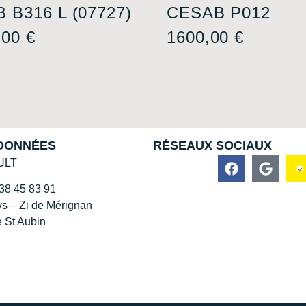
 B316 L (07727)
CESAB P012
,00
€
1600,00
€
DONNÉES
RÉSEAUX SOCIAUX
ULT
38 45 83 91
s – Zi de Mérignan
 St Aubin