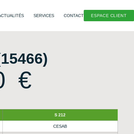
ACTUALITÉS
SERVICES
CONTACT
ESPACE CLIENT
15466)
00
€
S 212
CESAB